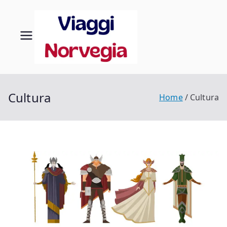
Vai
al
contenuto
Viaggi
Scopri la tua
Norvegia
in
Norveg
Cultura
Home
Cultura
ia