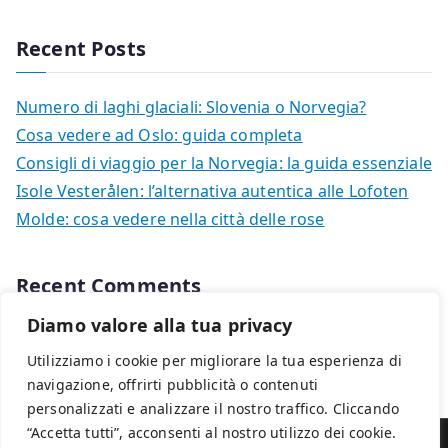
Recent Posts
Numero di laghi glaciali: Slovenia o Norvegia?
Cosa vedere ad Oslo: guida completa
Consigli di viaggio per la Norvegia: la guida essenziale
Isole Vesterålen: l’alternativa autentica alle Lofoten
Molde: cosa vedere nella città delle rose
Recent Comments
Diamo valore alla tua privacy
Nessun commento da mostrare.
Utilizziamo i cookie per migliorare la tua esperienza di
navigazione, offrirti pubblicità o contenuti
personalizzati e analizzare il nostro traffico. Cliccando
“Accetta tutti”, acconsenti al nostro utilizzo dei cookie.
Copyright © 2026
Viaggi in Norvegia
. Powered by
Zakra
e