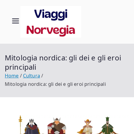
Vai
al
contenuto
Viaggi
Scopri la tua
Norvegia
in
Norveg
Mitologia nordica: gli dei e gli eroi
principali
ia
Home
Cultura
Mitologia nordica: gli dei e gli eroi principali