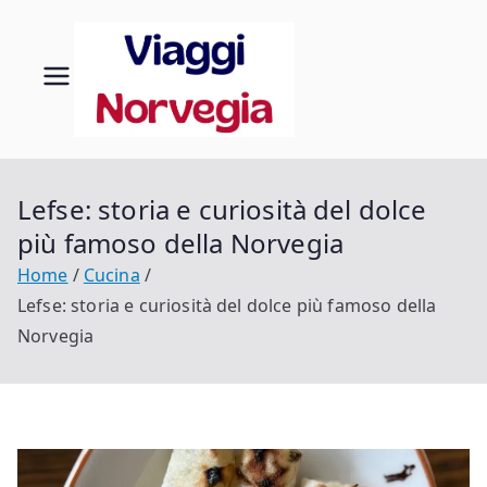
Vai
al
contenuto
Viaggi
Scopri la tua
Norvegia
in
Norveg
Lefse: storia e curiosità del dolce
più famoso della Norvegia
ia
Home
Cucina
Lefse: storia e curiosità del dolce più famoso della
Norvegia