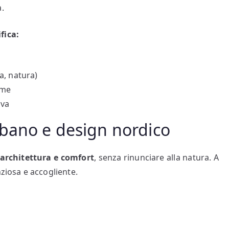
a.
fica:
a, natura)
eme
iva
bano e design nordico
 architettura e comfort
, senza rinunciare alla natura. A
nziosa e accogliente.