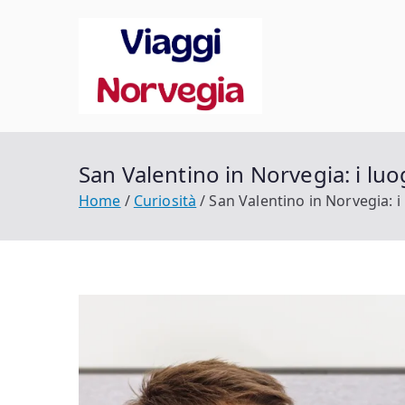
Vai
al
contenuto
Viaggi 
Scopri la tua Norveg
San Valentino in Norvegia: i luo
Home
Curiosità
San Valentino in Norvegia: i