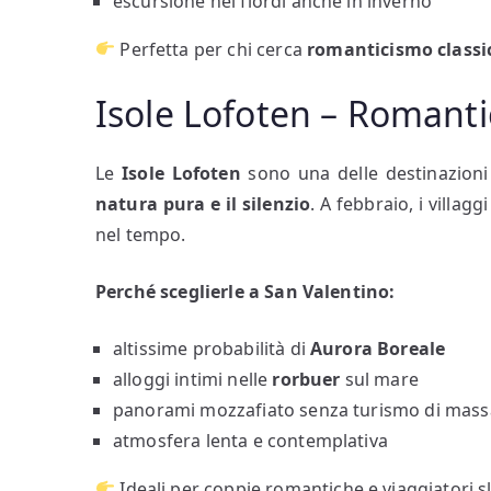
escursione nei fiordi anche in inverno
Perfetta per chi cerca
romanticismo classi
Isole Lofoten – Romanti
Le
Isole Lofoten
sono una delle destinazioni
natura pura e il silenzio
. A febbraio, i villa
nel tempo.
Perché sceglierle a San Valentino:
altissime probabilità di
Aurora Boreale
alloggi intimi nelle
rorbuer
sul mare
panorami mozzafiato senza turismo di mass
atmosfera lenta e contemplativa
Ideali per coppie romantiche e viaggiatori s