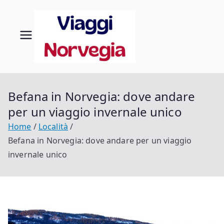
Vai
al
contenuto
Viaggi
Scopri la tua
Norvegia
in
Norveg
Befana in Norvegia: dove andare
per un viaggio invernale unico
ia
Home
Località
Befana in Norvegia: dove andare per un viaggio
invernale unico