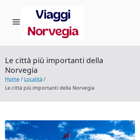
Vai
al
contenuto
Viaggi
Scopri la tua
Norvegia
in
Norveg
Le città più importanti della
Norvegia
ia
Home
Località
Le città più importanti della Norvegia