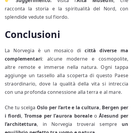
Suggerimento:
visita l’
Alta Museum
, che
racconta la storia e la spiritualità del Nord, con
splendide vedute sul fiordo.
Conclusioni
La Norvegia è un mosaico di
città diverse ma
complementari
: alcune moderne e cosmopolite,
altre remote e immerse nella natura. Ogni tappa
aggiunge un tassello alla scoperta di questo Paese
straordinario, dove la qualità della vita si intreccia
con una profonda connessione alla terra e al mare.
Che tu scelga
Oslo per l’arte e la cultura
,
Bergen per
i fiordi
,
Tromsø per l’aurora boreale
o
Ålesund per
l’architettura
, in Norvegia troverai sempre
un
equilibrio perfetto tra uomo e natura
.