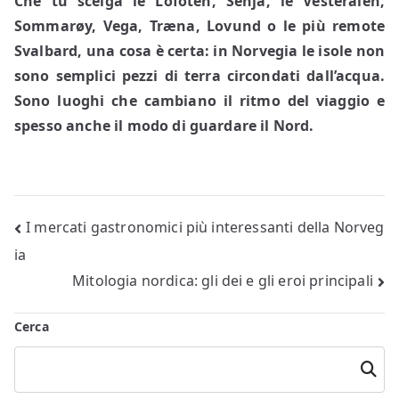
Che tu scelga le Lofoten, Senja, le Vesterålen,
Sommarøy, Vega, Træna, Lovund o le più remote
Svalbard, una cosa è certa: in Norvegia le isole non
sono semplici pezzi di terra circondati dall’acqua.
Sono luoghi che cambiano il ritmo del viaggio e
spesso anche il modo di guardare il Nord.
Navigazione
I mercati gastronomici più interessanti della Norveg
ia
articoli
Mitologia nordica: gli dei e gli eroi principali
Cerca
Cerca