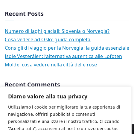
Recent Posts
Numero di laghi glaciali: Slovenia o Norvegia?
Cosa vedere ad Oslo: guida completa
Consigli di viaggio per la Norvegia: la guida essenziale
Isole Vesterålen: l’alternativa autentica alle Lofoten
Molde: cosa vedere nella città delle rose
Recent Comments
Diamo valore alla tua privacy
Nessun commento da mostrare.
Utilizziamo i cookie per migliorare la tua esperienza di
navigazione, offrirti pubblicità o contenuti
personalizzati e analizzare il nostro traffico. Cliccando
“Accetta tutti”, acconsenti al nostro utilizzo dei cookie.
Copyright © 2026
Viaggi in Norvegia
. Powered by
Zakra
e