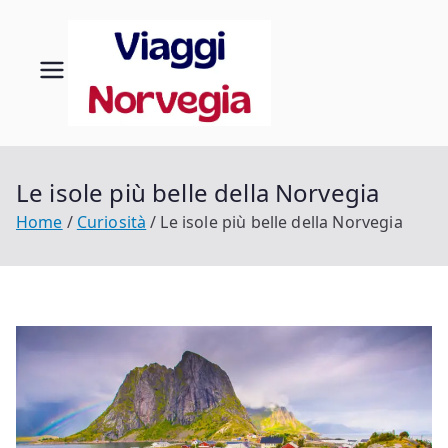
Vai
al
contenuto
Viaggi
Scopri la tua
Norvegia
in
Norveg
Le isole più belle della Norvegia
Home
Curiosità
Le isole più belle della Norvegia
ia