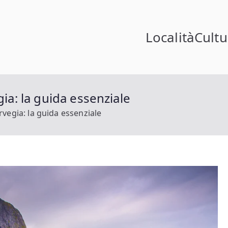
Località
Cultu
in Norvegia
ia
gia: la guida essenziale
rvegia: la guida essenziale