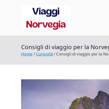
Vai
al
contenuto
Viaggi 
Scopri la tua Norveg
Consigli di viaggio per la Norve
Home
Curiosità
Consigli di viaggio per la No