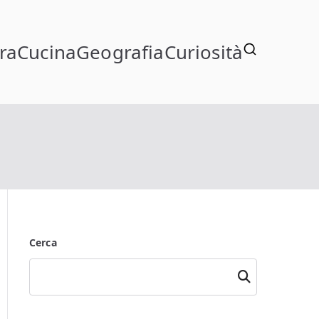
ra
Cucina
Geografia
Curiosità
Cerca
Cerca