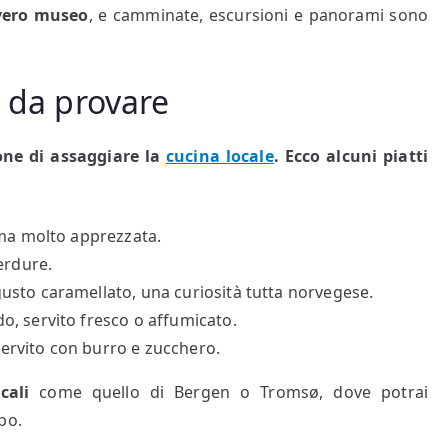
 vero museo
, e camminate, escursioni e panorami sono
e da provare
one di assaggiare la
cucina locale
. Ecco alcuni piatti
 ma molto apprezzata.
erdure.
usto caramellato, una curiosità tutta norvegese.
do, servito fresco o affumicato.
 servito con burro e zucchero.
cali
come quello di Bergen o Tromsø, dove potrai
po.