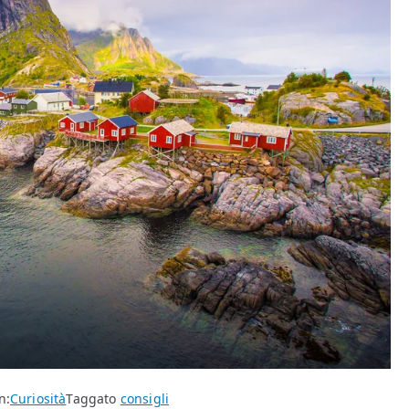
n:
Curiosità
Taggato
consigli