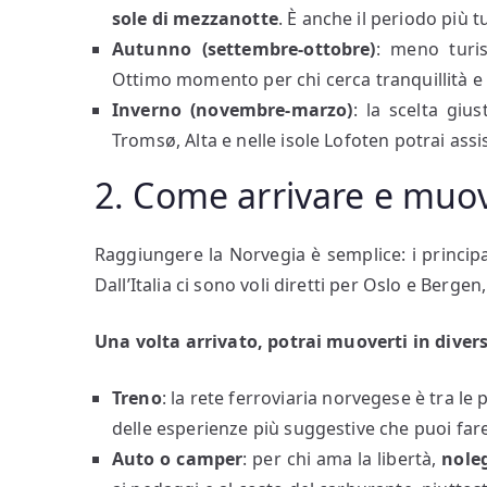
sole di mezzanotte
. È anche il periodo più t
Autunno (settembre-ottobre)
: meno turis
Ottimo momento per chi cerca tranquillità e
Inverno (novembre-marzo)
: la scelta giu
Tromsø, Alta e nelle isole Lofoten potrai assis
2. Come arrivare e muov
Raggiungere la Norvegia è semplice: i princip
Dall’Italia ci sono voli diretti per Oslo e Berge
Una volta arrivato, potrai muoverti in diver
Treno
: la rete ferroviaria norvegese è tra l
delle esperienze più suggestive che puoi far
Auto o camper
: per chi ama la libertà,
nole