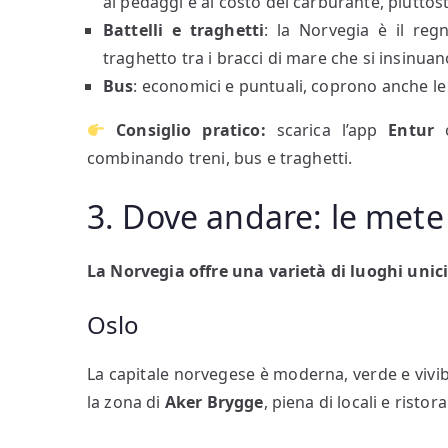
ai pedaggi e al costo del carburante, piuttos
Battelli e traghetti
: la Norvegia è il re
traghetto tra i bracci di mare che si insinua
Bus
: economici e puntuali, coprono anche le
Consiglio pratico:
scarica l’app
Entur
combinando treni, bus e traghetti.
3. Dove andare: le mete
La Norvegia offre una varietà di luoghi unici
Oslo
La capitale norvegese è moderna, verde e vivibil
la zona di
Aker Brygge
, piena di locali e ristor