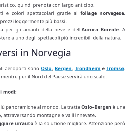
uristico, quindi prenota con largo anticipo.
ti e colori spettacolari grazie al
foliage norvegese
.
 prezzi leggermente più bassi.
sta per gli amanti della neve e dell’
Aurora Boreale
. A
tere a uno degli spettacoli più incredibili della natura.
ersi in Norvegia
ali aeroporti sono
Oslo
,
Bergen
,
Trondheim
e
Tromsø
.
n, mentre per il Nord del Paese servirà uno scalo.
si modi:
e più panoramiche al mondo. La tratta
Oslo–Bergen
è una
e, attraversando montagne e valli innevate.
ggiare un’auto
è la soluzione migliore. Attenzione però