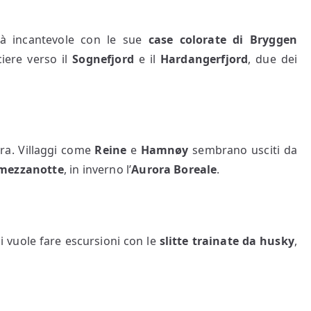
ttà incantevole con le sue
case colorate di Bryggen
iere verso il
Sognefjord
e il
Hardangerfjord
, due dei
ura. Villaggi come
Reine
e
Hamnøy
sembrano usciti da
 mezzanotte
, in inverno l’
Aurora Boreale
.
chi vuole fare escursioni con le
slitte trainate da husky
,