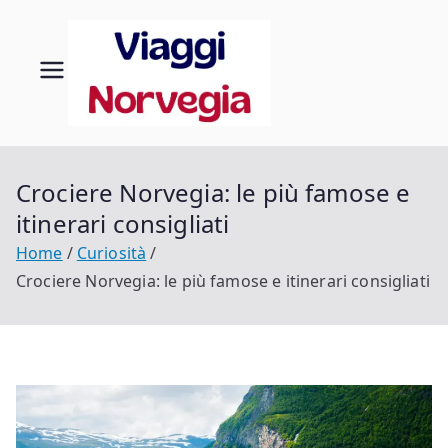
Vai
al
contenuto
Viaggi
Scopri la tua
Norvegia
in
Norveg
Crociere Norvegia: le più famose e
itinerari consigliati
ia
Home
Curiosità
Crociere Norvegia: le più famose e itinerari consigliati