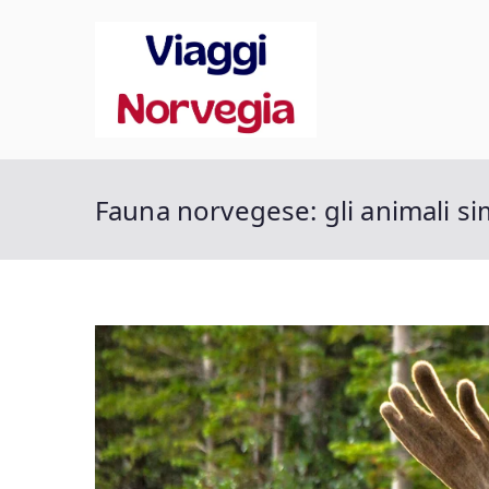
Vai
al
contenuto
Viaggi 
Scopri la tua Norveg
Fauna norvegese: gli animali s