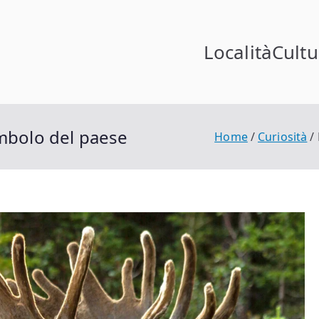
Località
Cultu
in Norvegia
ia
imbolo del paese
Home
Curiosità