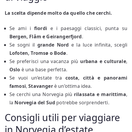
La scelta dipende molto da quello che cerchi.
Se ami i
fiordi
e i paesaggi classici, punta su
Bergen, Flåm e Geirangerfjord
.
Se sogni il
grande Nord
e la luce infinita, scegli
Lofoten, Tromsø o Bodø
.
Se preferisci una vacanza più
urbana e culturale
,
Oslo
è una base perfetta.
Se vuoi un’estate tra
costa, città e panorami
famosi
,
Stavanger
è un’ottima idea.
Se cerchi una Norvegia più
rilassata e marittima
,
la
Norvegia del Sud
potrebbe sorprenderti.
Consigli utili per viaggiare
in Norvegia d’estate