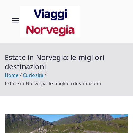
Vai
al
contenuto
Viaggi
Scopri la tua
Norvegia
in
Norveg
Estate in Norvegia: le migliori
destinazioni
ia
Home
Curiosità
Estate in Norvegia: le migliori destinazioni