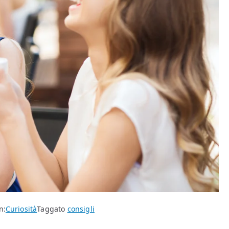
n:
Curiosità
Taggato
consigli