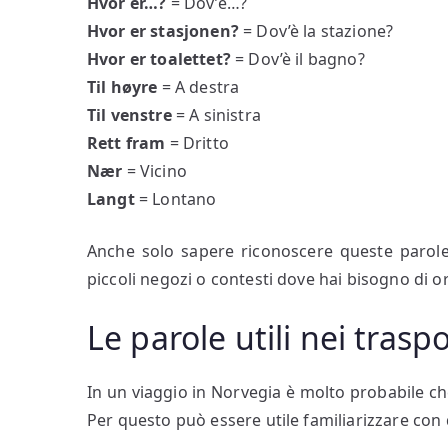
Hvor er…?
= Dov’è…?
Hvor er stasjonen?
= Dov’è la stazione?
Hvor er toalettet?
= Dov’è il bagno?
Til høyre
= A destra
Til venstre
= A sinistra
Rett fram
= Dritto
Nær
= Vicino
Langt
= Lontano
Anche solo sapere riconoscere queste parole p
piccoli negozi o contesti dove hai bisogno di o
Le parole utili nei traspo
In un viaggio in Norvegia è molto probabile che 
Per questo può essere utile familiarizzare con