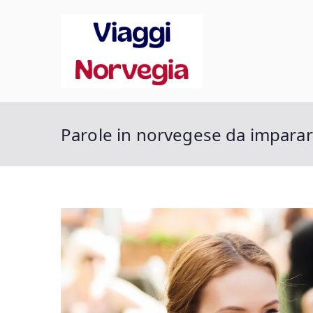
Vai
al
contenuto
Viaggi 
Scopri la tua Norveg
Parole in norvegese da imparar