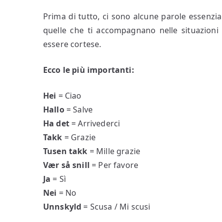
Prima di tutto, ci sono alcune parole essenzia
quelle che ti accompagnano nelle situazioni p
essere cortese.
Ecco le più importanti:
Hei
= Ciao
Hallo
= Salve
Ha det
= Arrivederci
Takk
= Grazie
Tusen takk
= Mille grazie
Vær så snill
= Per favore
Ja
= Sì
Nei
= No
Unnskyld
= Scusa / Mi scusi